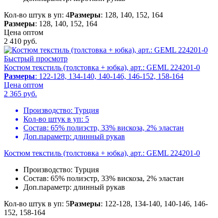
Кол-во штук в уп: 4
Размеры
: 128, 140, 152, 164
Размеры
: 128, 140, 152, 164
Цена оптом
2 410
руб.
Быстрый просмотр
Костюм текстиль (толстовка + юбка), арт.: GEML 224201-0
Размеры
: 122-128, 134-140, 140-146, 146-152, 158-164
Цена оптом
2 365
руб.
Производство:
Турция
Кол-во штук в уп:
5
Состав:
65% полиэстр, 33% вискоза, 2% эластан
Доп.параметр:
длинный рукав
Костюм текстиль (толстовка + юбка), арт.: GEML 224201-0
Производство:
Турция
Состав:
65% полиэстр, 33% вискоза, 2% эластан
Доп.параметр:
длинный рукав
Кол-во штук в уп: 5
Размеры
: 122-128, 134-140, 140-146, 146-
152, 158-164