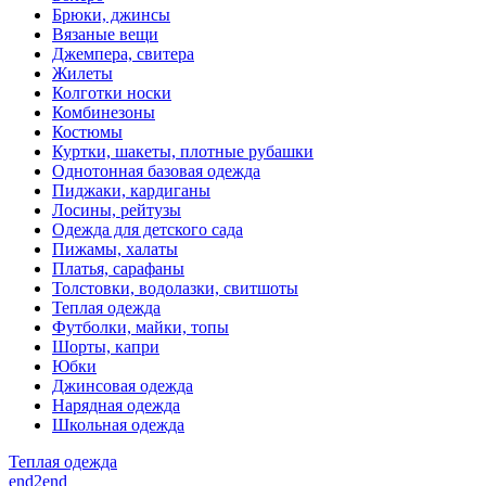
Брюки, джинсы
Вязаные вещи
Джемпера, свитера
Жилеты
Колготки носки
Комбинезоны
Костюмы
Куртки, шакеты, плотные рубашки
Однотонная базовая одежда
Пиджаки, кардиганы
Лосины, рейтузы
Одежда для детского сада
Пижамы, халаты
Платья, сарафаны
Толстовки, водолазки, свитшоты
Теплая одежда
Футболки, майки, топы
Шорты, капри
Юбки
Джинсовая одежда
Нарядная одежда
Школьная одежда
Теплая одежда
end2end