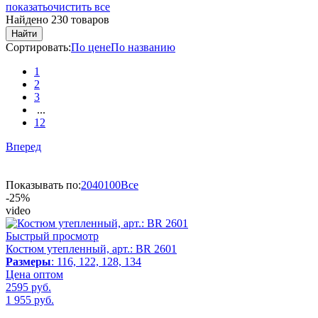
показать
очистить все
Найдено 230 товаров
Найти
Сортировать:
По цене
По названию
1
2
3
...
12
Вперед
Показывать по:
20
40
100
Все
-25%
video
Быстрый просмотр
Костюм утепленный, арт.: BR 2601
Размеры
: 116, 122, 128, 134
Цена оптом
2595 руб.
1 955
руб.