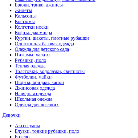
Брюки, трико, джинсы
Жилеты
Кальсоны
Костюмы
Колготки носки
Кофты, джемпера
Куртки, шакеты, плотные рубашки
Однотонная базовая одежда
Одежда для детского сада
Пижамы, халаты
Рубашки, поло
Теплая одежда
Толстовки, водолазки, свитшоты
Футболки, майки
Шорты, бриджи, капри
Джинсовая одежда
Нарядная одежда
Школьная одежда
Одежда для высоких
Девочки
Аксессуары
Блузки, тонкие рубашки, поло
Болеро