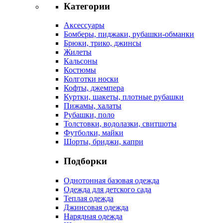
Категории
Аксессуары
Бомберы, пиджаки, рубашки-обманки
Брюки, трико, джинсы
Жилеты
Кальсоны
Костюмы
Колготки носки
Кофты, джемпера
Куртки, шакеты, плотные рубашки
Пижамы, халаты
Рубашки, поло
Толстовки, водолазки, свитшоты
Футболки, майки
Шорты, бриджи, капри
Подборки
Однотонная базовая одежда
Одежда для детского сада
Теплая одежда
Джинсовая одежда
Нарядная одежда