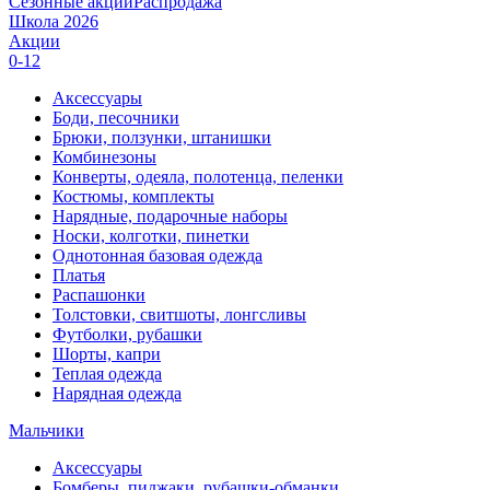
Сезонные акции
Распродажа
Школа 2026
Акции
0-12
Аксессуары
Боди, песочники
Брюки, ползунки, штанишки
Комбинезоны
Конверты, одеяла, полотенца, пеленки
Костюмы, комплекты
Нарядные, подарочные наборы
Носки, колготки, пинетки
Однотонная базовая одежда
Платья
Распашонки
Толстовки, свитшоты, лонгсливы
Футболки, рубашки
Шорты, капри
Теплая одежда
Нарядная одежда
Мальчики
Аксессуары
Бомберы, пиджаки, рубашки-обманки