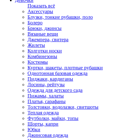
Девочки
Показать всё
Аксессуары
Блузки, тонкие рубашки, поло
Болеро
Брюки, джинсы
Вязаные вещи
Джемпера, свитера
Жилеты
Колготки носки
Комбинезоны
Костюмы
Куртки, шакеты, плотные рубашки
Однотонная базовая одежда
Пиджаки, кардиганы
Лосины, рейтузы
Одежда для детского сада
Пижамы, халаты
Платья, сарафаны
Толстовки, водолазки, свитшоты
Теплая одежда
Футболки, майки, топы
Шорты, капри
Юбки
Джинсовая одежда