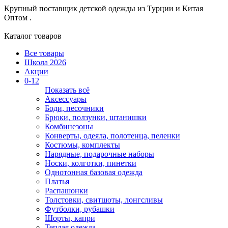
Крупный поставщик детской одежды из
Турции и Китая
Оптом .
Каталог товаров
Все товары
Школа 2026
Акции
0-12
Показать всё
Аксессуары
Боди, песочники
Брюки, ползунки, штанишки
Комбинезоны
Конверты, одеяла, полотенца, пеленки
Костюмы, комплекты
Нарядные, подарочные наборы
Носки, колготки, пинетки
Однотонная базовая одежда
Платья
Распашонки
Толстовки, свитшоты, лонгсливы
Футболки, рубашки
Шорты, капри
Теплая одежда