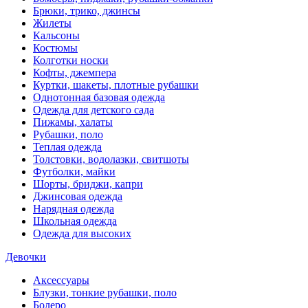
Брюки, трико, джинсы
Жилеты
Кальсоны
Костюмы
Колготки носки
Кофты, джемпера
Куртки, шакеты, плотные рубашки
Однотонная базовая одежда
Одежда для детского сада
Пижамы, халаты
Рубашки, поло
Теплая одежда
Толстовки, водолазки, свитшоты
Футболки, майки
Шорты, бриджи, капри
Джинсовая одежда
Нарядная одежда
Школьная одежда
Одежда для высоких
Девочки
Аксессуары
Блузки, тонкие рубашки, поло
Болеро