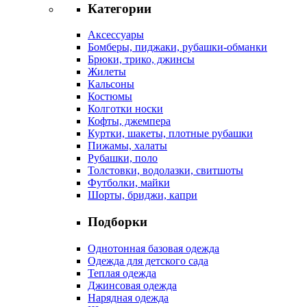
Категории
Аксессуары
Бомберы, пиджаки, рубашки-обманки
Брюки, трико, джинсы
Жилеты
Кальсоны
Костюмы
Колготки носки
Кофты, джемпера
Куртки, шакеты, плотные рубашки
Пижамы, халаты
Рубашки, поло
Толстовки, водолазки, свитшоты
Футболки, майки
Шорты, бриджи, капри
Подборки
Однотонная базовая одежда
Одежда для детского сада
Теплая одежда
Джинсовая одежда
Нарядная одежда