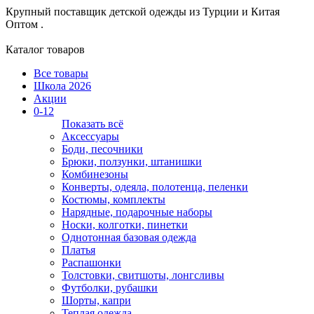
Крупный поставщик детской одежды из
Турции и Китая
Оптом .
Каталог товаров
Все товары
Школа 2026
Акции
0-12
Показать всё
Аксессуары
Боди, песочники
Брюки, ползунки, штанишки
Комбинезоны
Конверты, одеяла, полотенца, пеленки
Костюмы, комплекты
Нарядные, подарочные наборы
Носки, колготки, пинетки
Однотонная базовая одежда
Платья
Распашонки
Толстовки, свитшоты, лонгсливы
Футболки, рубашки
Шорты, капри
Теплая одежда