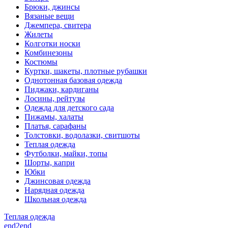
Брюки, джинсы
Вязаные вещи
Джемпера, свитера
Жилеты
Колготки носки
Комбинезоны
Костюмы
Куртки, шакеты, плотные рубашки
Однотонная базовая одежда
Пиджаки, кардиганы
Лосины, рейтузы
Одежда для детского сада
Пижамы, халаты
Платья, сарафаны
Толстовки, водолазки, свитшоты
Теплая одежда
Футболки, майки, топы
Шорты, капри
Юбки
Джинсовая одежда
Нарядная одежда
Школьная одежда
Теплая одежда
end2end