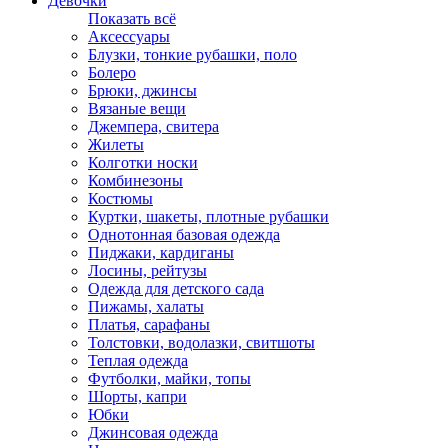
Девочки
Показать всё
Аксессуары
Блузки, тонкие рубашки, поло
Болеро
Брюки, джинсы
Вязаные вещи
Джемпера, свитера
Жилеты
Колготки носки
Комбинезоны
Костюмы
Куртки, шакеты, плотные рубашки
Однотонная базовая одежда
Пиджаки, кардиганы
Лосины, рейтузы
Одежда для детского сада
Пижамы, халаты
Платья, сарафаны
Толстовки, водолазки, свитшоты
Теплая одежда
Футболки, майки, топы
Шорты, капри
Юбки
Джинсовая одежда