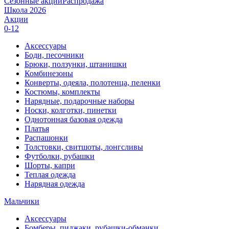
Сезонные акции
Распродажа
Школа 2026
Акции
0-12
Аксессуары
Боди, песочники
Брюки, ползунки, штанишки
Комбинезоны
Конверты, одеяла, полотенца, пеленки
Костюмы, комплекты
Нарядные, подарочные наборы
Носки, колготки, пинетки
Однотонная базовая одежда
Платья
Распашонки
Толстовки, свитшоты, лонгсливы
Футболки, рубашки
Шорты, капри
Теплая одежда
Нарядная одежда
Мальчики
Аксессуары
Бомберы, пиджаки, рубашки-обманки