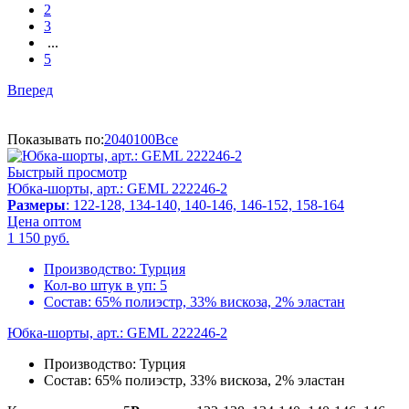
2
3
...
5
Вперед
Показывать по:
20
40
100
Все
Быстрый просмотр
Юбка-шорты, арт.: GEML 222246-2
Размеры
: 122-128, 134-140, 140-146, 146-152, 158-164
Цена оптом
1 150
руб.
Производство:
Турция
Кол-во штук в уп:
5
Состав:
65% полиэстр, 33% вискоза, 2% эластан
Юбка-шорты, арт.: GEML 222246-2
Производство:
Турция
Состав:
65% полиэстр, 33% вискоза, 2% эластан