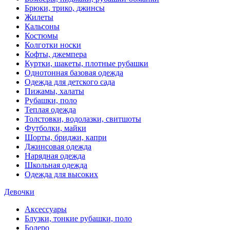
Брюки, трико, джинсы
Жилеты
Кальсоны
Костюмы
Колготки носки
Кофты, джемпера
Куртки, шакеты, плотные рубашки
Однотонная базовая одежда
Одежда для детского сада
Пижамы, халаты
Рубашки, поло
Теплая одежда
Толстовки, водолазки, свитшоты
Футболки, майки
Шорты, бриджи, капри
Джинсовая одежда
Нарядная одежда
Школьная одежда
Одежда для высоких
Девочки
Аксессуары
Блузки, тонкие рубашки, поло
Болеро