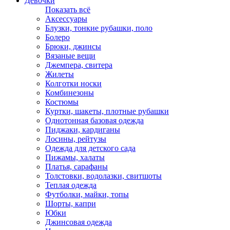
Девочки
Показать всё
Аксессуары
Блузки, тонкие рубашки, поло
Болеро
Брюки, джинсы
Вязаные вещи
Джемпера, свитера
Жилеты
Колготки носки
Комбинезоны
Костюмы
Куртки, шакеты, плотные рубашки
Однотонная базовая одежда
Пиджаки, кардиганы
Лосины, рейтузы
Одежда для детского сада
Пижамы, халаты
Платья, сарафаны
Толстовки, водолазки, свитшоты
Теплая одежда
Футболки, майки, топы
Шорты, капри
Юбки
Джинсовая одежда