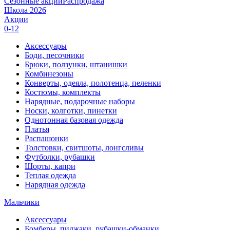
Сезонные акции
Распродажа
Школа 2026
Акции
0-12
Аксессуары
Боди, песочники
Брюки, ползунки, штанишки
Комбинезоны
Конверты, одеяла, полотенца, пеленки
Костюмы, комплекты
Нарядные, подарочные наборы
Носки, колготки, пинетки
Однотонная базовая одежда
Платья
Распашонки
Толстовки, свитшоты, лонгсливы
Футболки, рубашки
Шорты, капри
Теплая одежда
Нарядная одежда
Мальчики
Аксессуары
Бомберы, пиджаки, рубашки-обманки