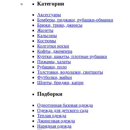
Категории
Аксессуары
Бомберы, пиджаки, рубашки-обманки
Брюки, трико, джинсы
Жилеты
Кальсоны
Костюмы
Колготки носки
Кофты, джемпера
Куртки, шакеты, плотные рубашки
Пижамы, халаты
Рубашки, поло
Толстовки, водолазки, свитшоты
Футболки, майки
Шорты, бриджи, капри
Подборки
Однотонная базовая одежда
Одежда для детского сада
Теплая одежда
Джинсовая одежда
Нарядная одежда