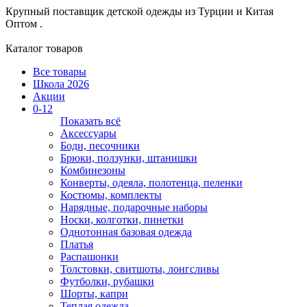
Крупный поставщик детской одежды из
Турции и Китая
Оптом .
Каталог товаров
Все товары
Школа 2026
Акции
0-12
Показать всё
Аксессуары
Боди, песочники
Брюки, ползунки, штанишки
Комбинезоны
Конверты, одеяла, полотенца, пеленки
Костюмы, комплекты
Нарядные, подарочные наборы
Носки, колготки, пинетки
Однотонная базовая одежда
Платья
Распашонки
Толстовки, свитшоты, лонгсливы
Футболки, рубашки
Шорты, капри
Теплая одежда