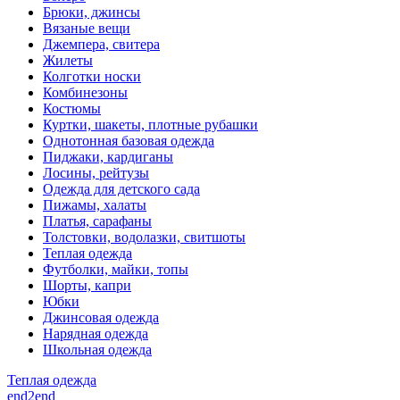
Брюки, джинсы
Вязаные вещи
Джемпера, свитера
Жилеты
Колготки носки
Комбинезоны
Костюмы
Куртки, шакеты, плотные рубашки
Однотонная базовая одежда
Пиджаки, кардиганы
Лосины, рейтузы
Одежда для детского сада
Пижамы, халаты
Платья, сарафаны
Толстовки, водолазки, свитшоты
Теплая одежда
Футболки, майки, топы
Шорты, капри
Юбки
Джинсовая одежда
Нарядная одежда
Школьная одежда
Теплая одежда
end2end